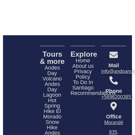
Tours
Explore
& more
Home
Mail
About us
Andes
Privacy
info@andoande
Day
Policy
Volcano
To Do In
Andes
Santiago
Day
Phone
Recommendations
Lagoon
+56962003851
Hot
Spring
Hike El
Morado
Office
Snow
Morandé
Hike
835,
Andes